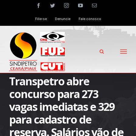
Skip
facebook
twitter
instagram
youtube
Email
to
Filie-se
Denuncie
Fale conosco
content
Transpetro abre
concurso para 273
vagas imediatas e 329
para cadastro de
reserva. Salários vão de