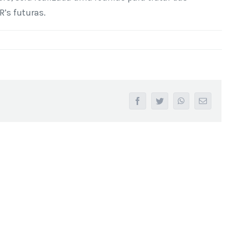
’s futuras.
facebook
twitter
whatsapp
Email