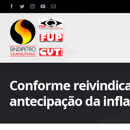
Skip
facebook
twitter
instagram
youtube
Email
to
content
Conforme reivindica
antecipação da infl