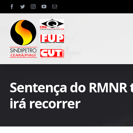
Skip
facebook
twitter
instagram
youtube
Email
to
content
Sentença do RMNR t
irá recorrer