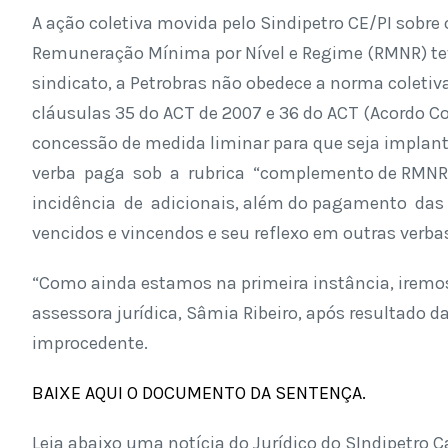
A ação coletiva movida pelo Sindipetro CE/PI sobr
Remuneração Mínima por Nível e Regime (RMNR) teve
sindicato, a Petrobras não obedece a norma coletiv
cláusulas 35 do ACT de 2007 e 36 do ACT (Acordo Col
concessão de medida liminar para que seja impl
verba paga sob a rubrica “complemento de RMNR”, 
incidência de adicionais, além do pagamento das 
vencidos e vincendos e seu reflexo em outras verba
“Como ainda estamos na primeira instância, iremos 
assessora jurídica, Sâmia Ribeiro, após resultado da
improcedente.
BAIXE AQUI O DOCUMENTO DA SENTENÇA.
Leia abaixo uma notícia do Jurídico do SIndipetro