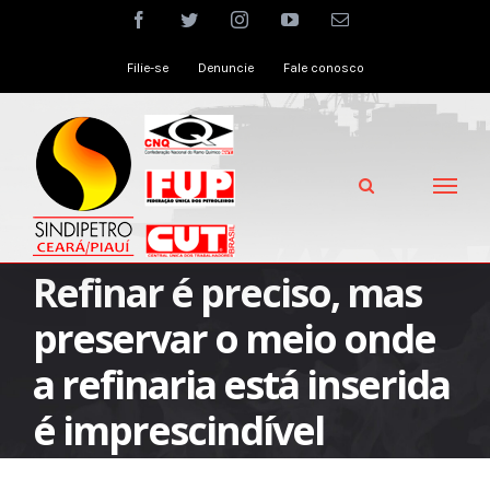
Skip
facebook
twitter
instagram
youtube
Email
to
Filie-se
Denuncie
Fale conosco
content
Refinar é preciso, mas
preservar o meio onde
a refinaria está inserida
é imprescindível