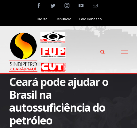
Skip
facebook
twitter
instagram
youtube
Email
to
Filie-se
Denuncie
Fale conosco
content
Ceará pode ajudar o
Brasil na
autossuficiência do
petróleo