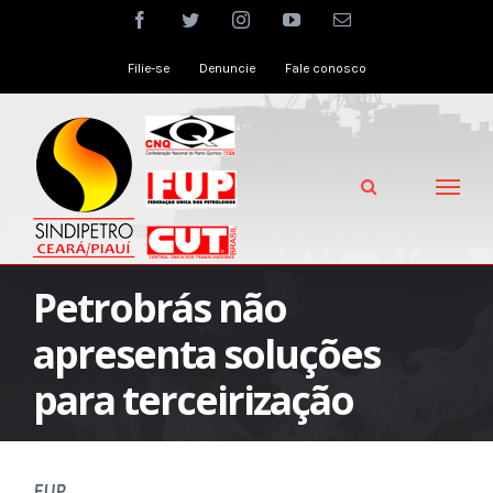
Skip
facebook
twitter
instagram
youtube
Email
to
Filie-se
Denuncie
Fale conosco
content
Petrobrás não
apresenta soluções
para terceirização
FUP