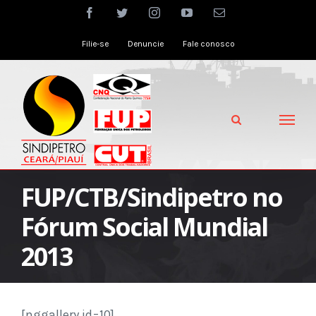
Skip
facebook
twitter
instagram
youtube
Email
to
Filie-se
Denuncie
Fale conosco
content
FUP/CTB/Sindipetro no
Fórum Social Mundial
2013
[nggallery id=10]