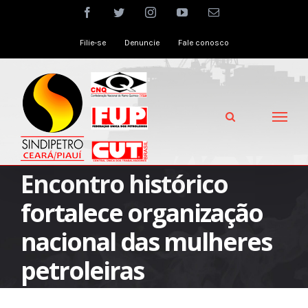
Skip
facebook
twitter
instagram
youtube
Email
to
Filie-se
Denuncie
Fale conosco
content
Encontro histórico
fortalece organização
nacional das mulheres
petroleiras