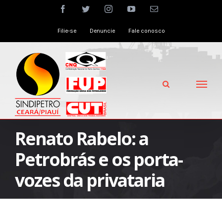
Skip
facebook
twitter
instagram
youtube
Email
to
Filie-se
Denuncie
Fale conosco
content
Renato Rabelo: a
Petrobrás e os porta-
vozes da privataria