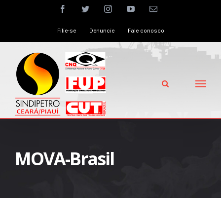
Skip
facebook
twitter
instagram
youtube
Email
to
Filie-se
Denuncie
Fale conosco
content
MOVA-Brasil