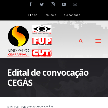
Skip
facebook
twitter
instagram
youtube
Email
to
Filie-se
Denuncie
Fale conosco
content
Edital de convocação
CEGÁS
EDITAL DE CONVOCAÇÃO