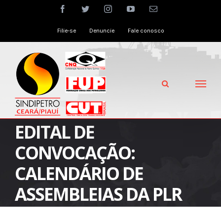
Skip
facebook
twitter
instagram
youtube
Email
to
Filie-se
Denuncie
Fale conosco
content
EDITAL DE
CONVOCAÇÃO:
CALENDÁRIO DE
ASSEMBLEIAS DA PLR