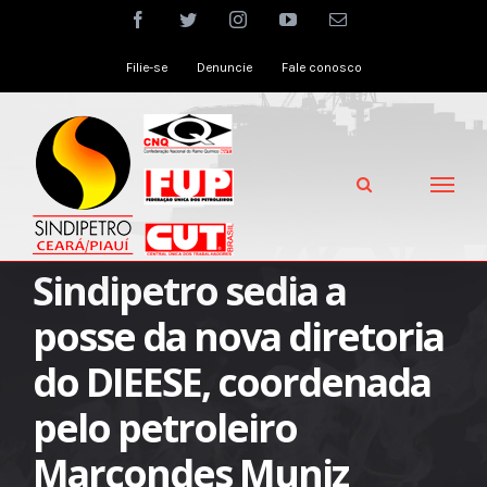
Skip
facebook
twitter
instagram
youtube
Email
to
Filie-se
Denuncie
Fale conosco
content
Sindipetro sedia a
posse da nova diretoria
do DIEESE, coordenada
pelo petroleiro
Marcondes Muniz