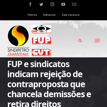
Skip
facebook
twitter
instagram
youtube
Email
to
Filie-se
Denuncie
Fale conosco
content
FUP e sindicatos
indicam rejeição de
contraproposta que
chancela demissões e
retira direitos