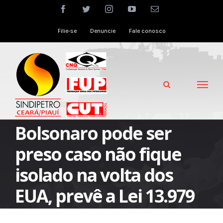
Skip
facebook
twitter
instagram
youtube
Email
to
Filie-se
Denuncie
Fale conosco
content
Bolsonaro pode ser
preso caso não fique
isolado na volta dos
EUA, prevê a Lei 13.979