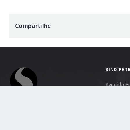
Compartilhe
SINDIPET
Avenida Fr
Phone: (8
Email:
imp
pi.org.br