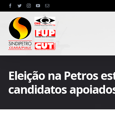
Skip
facebook
twitter
instagram
youtube
Email
to
content
Eleição na Petros e
candidatos apoiado