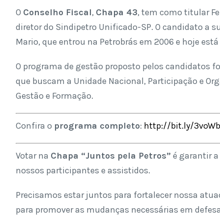
O
Conselho Fiscal
,
Chapa 43
, tem como titular F
diretor do Sindipetro Unificado-SP. O candidato a 
Mario, que entrou na Petrobr
á
s em 2006 e hoje est
O programa de gestão proposto pelos candidatos foi
que buscam a Unidade Nacional, Participação e Org
Gestão e Formação.
Confira o
programa completo
:
http://bit.ly/3vo
Votar na
Chapa
“
Juntos pela Petros”
é garantir a
nossos participantes e assistidos.
Precisamos estar juntos para fortalecer nossa atuaç
para promover as mudanças necessárias em defesa do