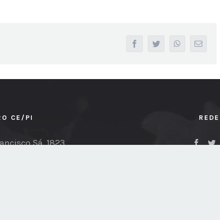
facebook
twitter
whatsapp
Email
RO CE/PI
REDE
ancisco Sá, 1823
5) 3238-6355
rensa@sindipetroce-