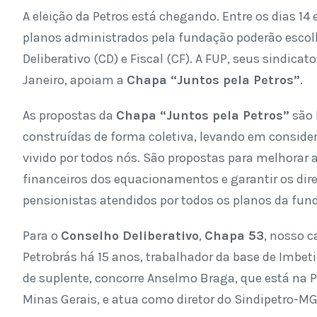
A eleição da Petros est
á
chegando. Entre os dias 14 e
planos administrados pela fundação poderão escol
Deliberativo (CD) e Fiscal (CF). A FUP, seus sindicat
Janeiro, apoiam a
Chapa
“
Juntos pela Petros
”
.
As propostas da
Chapa
“
Juntos pela Petros
”
s
ão
constru
í
das de forma coletiva, levando em consid
vivido por todos nó
s. São propostas para melhorar 
financeiros dos equacionamentos e garantir os dire
pensionistas atendidos por todos os planos da fun
Para o
Conselho Deliberativo
,
Chapa 53
, nosso c
Petrobr
ás há
15 anos, trabalhador da base de Imbe
de suplente, concorre Anselmo Braga, que est
á na 
Minas Gerais, e atua como diretor do Sindipetro-MG