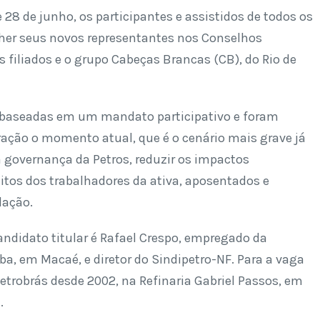
 28 de junho, os participantes e assistidos de todos os
her seus novos representantes nos Conselhos
os filiados e o grupo Cabeças Brancas (CB), do Rio de
 baseadas em um mandato participativo e foram
eração o momento atual, que
é
o cen
á
rio mais grave j
á
a governança da Petros, reduzir os impactos
itos dos trabalhadores da ativa, aposentados e
daçã
o.
andidato titular
é
Rafael Crespo, empregado da
tiba, em Maca
é
, e diretor do Sindipetro-NF. Para a vaga
Petrobrá
s desde 2002, na Refinaria Gabriel Passos, em
.