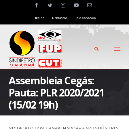
Skip
facebook
twitter
instagram
youtube
Email
to
Filie-se
Denuncie
Fale conosco
content
Assembleia Cegás:
Pauta: PLR 2020/2021
(15/02 19h)
SINDICATO DOS TRABALHADORES NA INDÚSTRIA