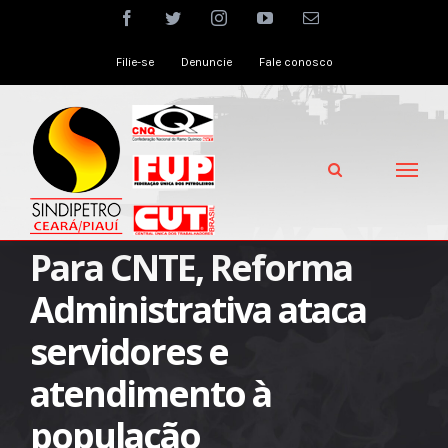
Skip
facebook
twitter
instagram
youtube
Email
to
Filie-se
Denuncie
Fale conosco
content
Para CNTE, Reforma
Administrativa ataca
servidores e
atendimento à
população