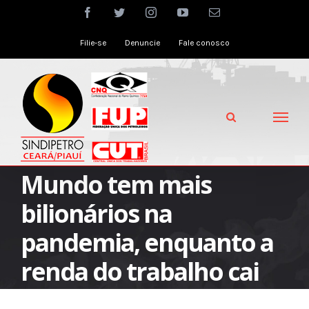
Skip
facebook
twitter
instagram
youtube
Email
to
Filie-se
Denuncie
Fale conosco
content
Mundo tem mais
bilionários na
pandemia, enquanto a
renda do trabalho cai