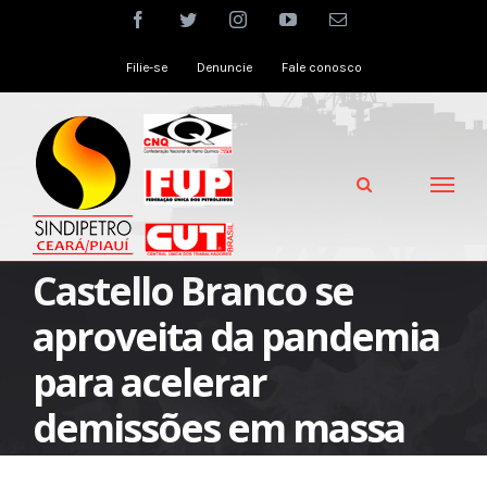
Skip
facebook
twitter
instagram
youtube
Email
to
Filie-se
Denuncie
Fale conosco
content
Castello Branco se
aproveita da pandemia
para acelerar
demissões em massa