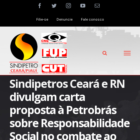
Skip
facebook
twitter
instagram
youtube
Email
to
Filie-se
Denuncie
Fale conosco
content
Sindipetros Ceará e RN
divulgam carta
proposta à Petrobrás
sobre Responsabilidade
Social no combate ao