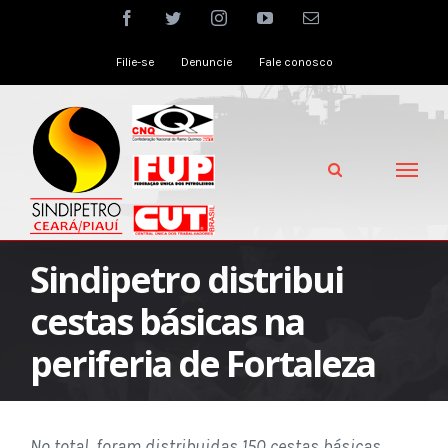
Skip
facebook
twitter
instagram
youtube
Email
to
Filie-se
Denuncie
Fale conosco
content
Sindipetro distribui
cestas básicas na
periferia de Fortaleza
No total, foram distribuidas 150 cestas básicas,