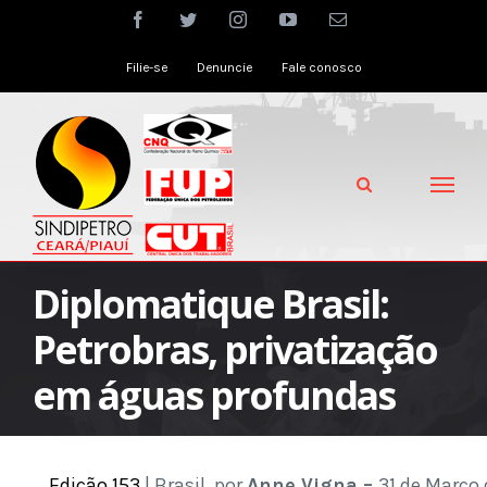
Skip
facebook
twitter
instagram
youtube
Email
to
Filie-se
Denuncie
Fale conosco
content
Diplomatique Brasil:
Petrobras, privatização
em águas profundas
Edição 153
| Brasil, por
Anne Vigna –
31 de Março 