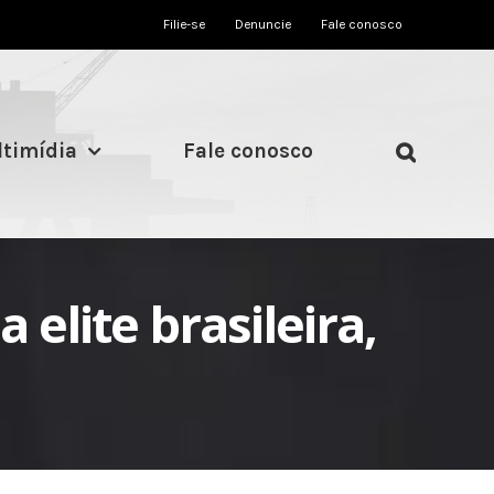
Filie-se
Denuncie
Fale conosco
timídia
Fale conosco
 elite brasileira,