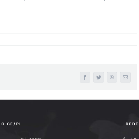
facebook
twitter
whatsapp
Email
RO CE/PI
REDE