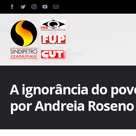
Skip
facebook
twitter
instagram
youtube
Email
to
content
A ignorância do povo 
por Andreia Roseno