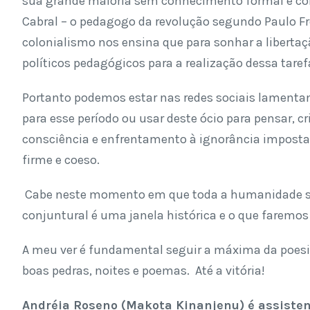
sua grande maioria sem conhecimento formal e com d
Cabral – o pedagogo da revolução segundo Paulo Fre
colonialismo nos ensina que para sonhar a liberta
políticos pedagógicos para a realização dessa taref
Portanto podemos estar nas redes sociais lamenta
para esse período ou usar deste ócio para pensar,
consciência e enfrentamento à ignorância imposta 
firme e coeso.
Cabe neste momento em que toda a humanidade se
conjuntural é uma janela histórica e o que faremos 
A meu ver é fundamental seguir a máxima da poesia
boas pedras, noites e poemas. Até a vitória!
Andréia Roseno (Makota Kinanjenu) é assistent