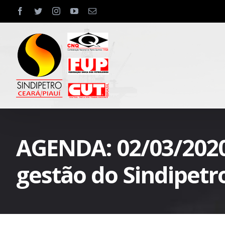
Skip
facebook
twitter
instagram
youtube
Email
to
content
AGENDA: 02/03/2020 (
gestão do Sindipetro