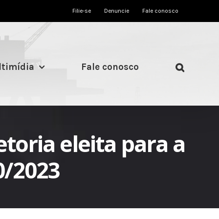
Filie-se
Denuncie
Fale conosco
timídia
Fale conosco
toria eleita para a
0/2023