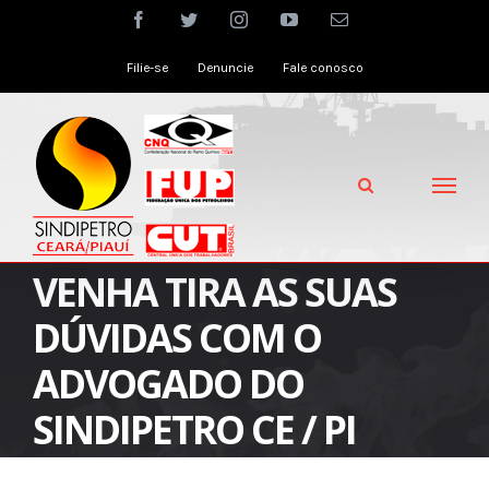
Skip
facebook
twitter
instagram
youtube
Email
to
Filie-se
Denuncie
Fale conosco
content
VENHA TIRA AS SUAS
DÚVIDAS COM O
ADVOGADO DO
SINDIPETRO CE / PI