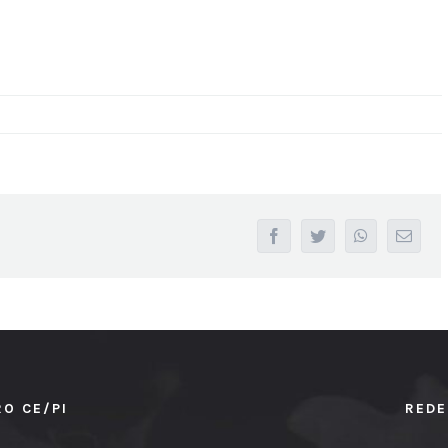
facebook
twitter
whatsapp
Email
RO CE/PI
REDE