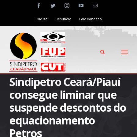
Skip
facebook
twitter
instagram
youtube
Email
to
Filie-se
Denuncie
Fale conosco
content
Sindipetro Ceará/Piauí
consegue liminar que
suspende descontos do
equacionamento
Petros