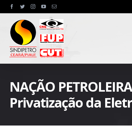
Skip
facebook
twitter
instagram
youtube
Email
to
content
NAÇÃO PETROLEIRA: “
Privatização da Elet