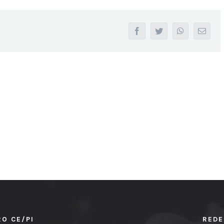
facebook
twitter
whatsapp
Email
RO CE/PI
REDE