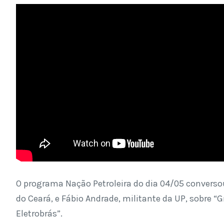
O programa Nação Petroleira do dia 04/05 conversou
do Ceará, e Fábio Andrade, militante da UP, sobre “Gr
Eletrobrás”.