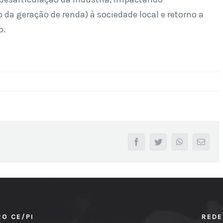
a geração de renda) à sociedade local e retorno a
o.
facebook
twitter
whatsapp
Email
RO CE/PI
REDE