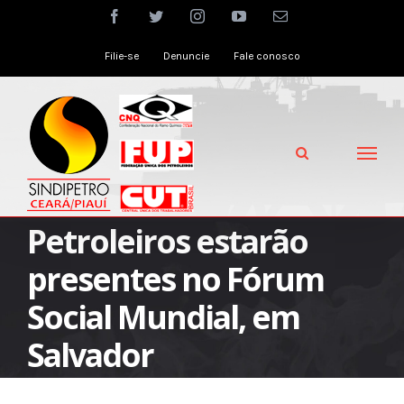
Skip
facebook
twitter
instagram
youtube
Email
to
Filie-se
Denuncie
Fale conosco
content
Petroleiros estarão
presentes no Fórum
Social Mundial, em
Salvador