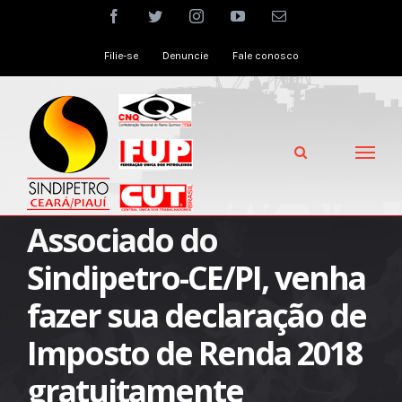
Skip
facebook
twitter
instagram
youtube
Email
to
Filie-se
Denuncie
Fale conosco
content
Associado do
Sindipetro-CE/PI, venha
fazer sua declaração de
Imposto de Renda 2018
gratuitamente