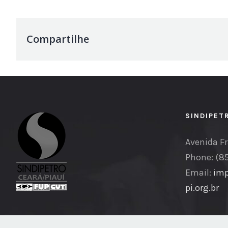
Compartilhe
SINDIPET
Avenida Fr
Phone: (8
Email:
imp
pi.org.br