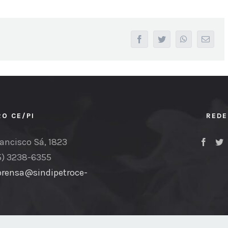
facebook
twitter
whatsapp
Email
RO CE/PI
REDE
ancisco Sá, 1823
5) 3238-6355
rensa@sindipetroce-