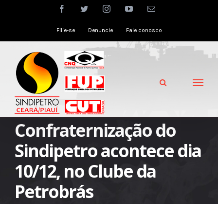
Skip
facebook
twitter
instagram
youtube
Email
to
Filie-se
Denuncie
Fale conosco
content
Confraternização do
Sindipetro acontece dia
10/12, no Clube da
Petrobrás