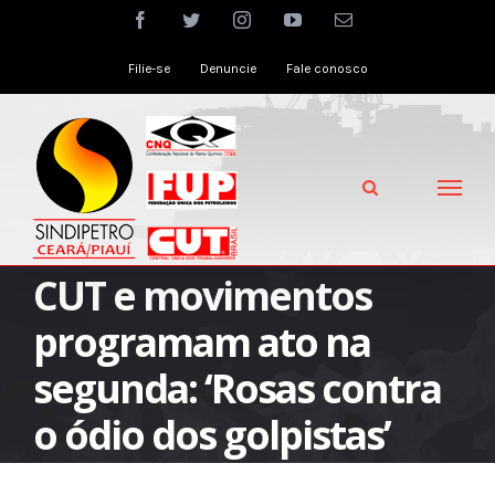
Skip
facebook
twitter
instagram
youtube
Email
to
Filie-se
Denuncie
Fale conosco
content
CUT e movimentos
programam ato na
segunda: ‘Rosas contra
o ódio dos golpistas’