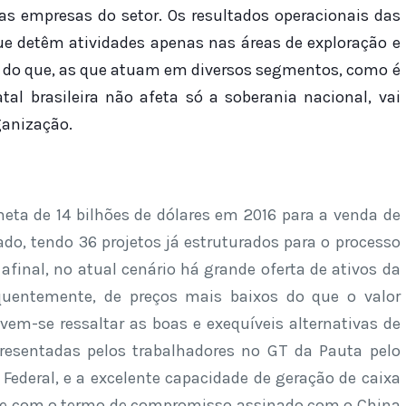
 as empresas do setor. Os resultados operacionais das
ue detêm atividades apenas nas áreas de exploração e
 do que, as que atuam em diversos segmentos, como é
tal brasileira não afeta só a soberania nacional, vai
ganização.
eta de 14 bilhões de dólares em 2016 para a venda de
do, tendo 36 projetos já estruturados para o processo
afinal, no atual cenário há grande oferta de ativos da
quentemente, de preços mais baixos do que o valor
evem-se ressaltar as boas e exequíveis alternativas de
resentadas pelos trabalhadores no GT da Pauta pelo
Federal, e a excelente capacidade de geração de caixa
17 e com o termo de compromisso assinado com o China