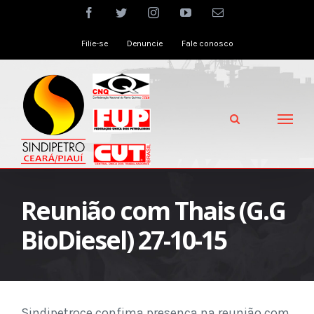
Skip
facebook
twitter
instagram
youtube
Email
to
Filie-se
Denuncie
Fale conosco
content
Reunião com Thais (G.G
BioDiesel) 27-10-15
Sindipetroce confima presença na reunião com