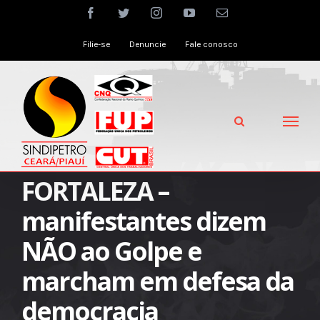
Skip
facebook
twitter
instagram
youtube
Email
to
Filie-se
Denuncie
Fale conosco
content
FORTALEZA –
manifestantes dizem
NÃO ao Golpe e
marcham em defesa da
democracia