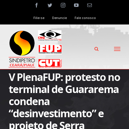
Skip
facebook
twitter
instagram
youtube
Email
to
Filie-se
Denuncie
Fale conosco
content
V PlenaFUP: protesto no
terminal de Guararema
condena
“desinvestimento” e
projeto de Serra