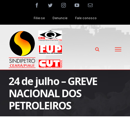
Skip
facebook
twitter
instagram
youtube
Email
to
Filie-se
Denuncie
Fale conosco
content
24 de julho – GREVE
NACIONAL DOS
PETROLEIROS