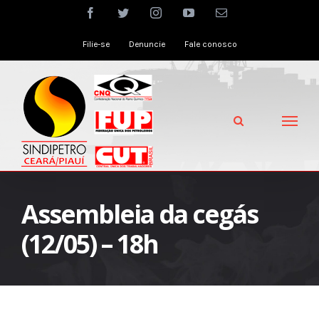
Skip
facebook
twitter
instagram
youtube
Email
to
Filie-se
Denuncie
Fale conosco
content
Assembleia da cegás
(12/05) – 18h