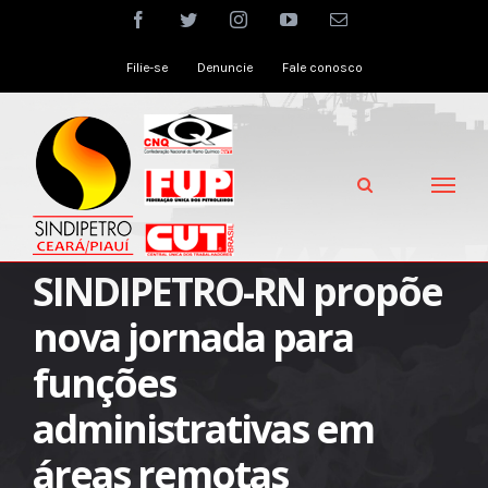
Skip
facebook
twitter
instagram
youtube
Email
to
Filie-se
Denuncie
Fale conosco
content
SINDIPETRO-RN propõe
nova jornada para
funções
administrativas em
áreas remotas