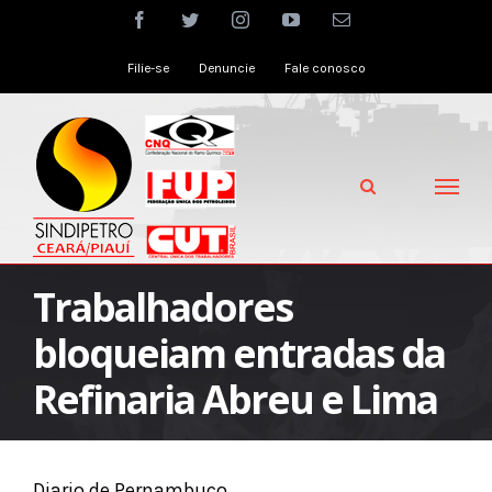
Skip
facebook
twitter
instagram
youtube
Email
to
Filie-se
Denuncie
Fale conosco
content
Trabalhadores
bloqueiam entradas da
Refinaria Abreu e Lima
Diario de Pernambuco