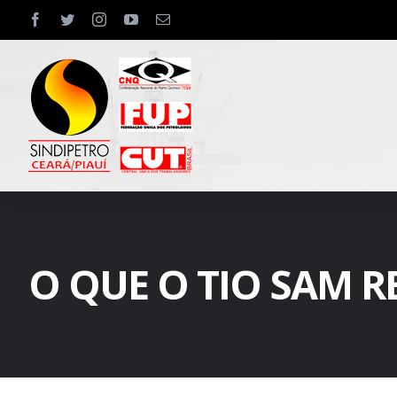
Skip
facebook
twitter
instagram
youtube
Email
to
content
O QUE O TIO SAM 