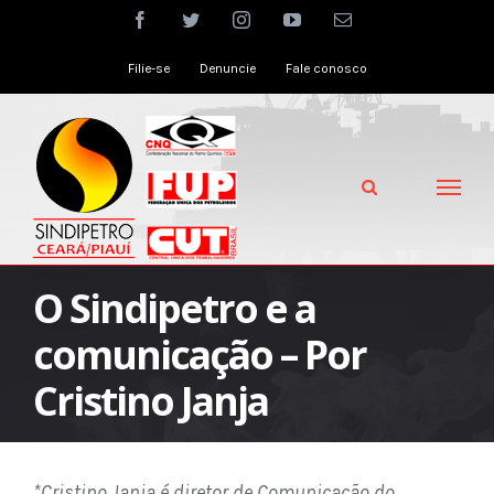
Skip
facebook
twitter
instagram
youtube
Email
to
Filie-se
Denuncie
Fale conosco
content
O Sindipetro e a
comunicação – Por
Cristino Janja
*Cristino Janja é diretor de Comunicação do