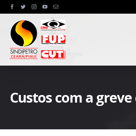
Skip
facebook
twitter
instagram
youtube
Email
to
content
Custos com a greve