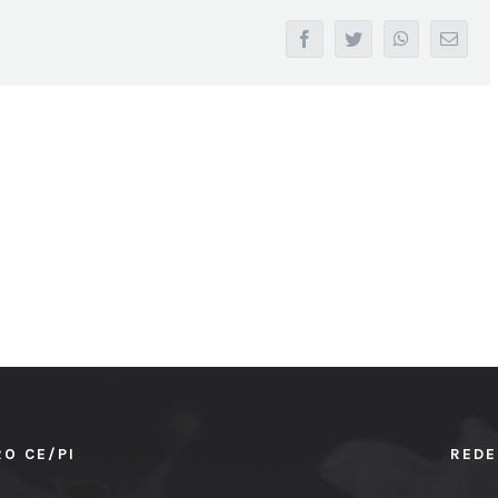
facebook
twitter
whatsapp
Email
RO CE/PI
REDE