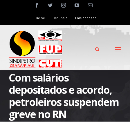
Skip
facebook
twitter
instagram
youtube
Email
to
Filie-se
Denuncie
Fale conosco
content
Com salários
depositados e acordo,
petroleiros suspendem
greve no RN