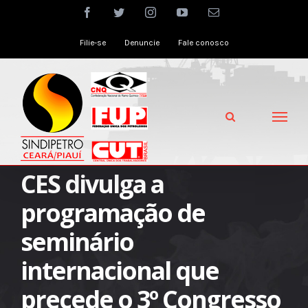
Skip
facebook
twitter
instagram
youtube
Email
to
Filie-se
Denuncie
Fale conosco
content
CES divulga a
programação de
seminário
internacional que
precede o 3º Congresso