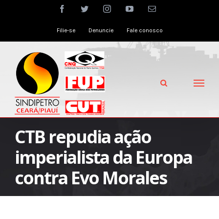
Skip
facebook
twitter
instagram
youtube
Email
to
Filie-se
Denuncie
Fale conosco
content
CTB repudia ação
imperialista da Europa
contra Evo Morales