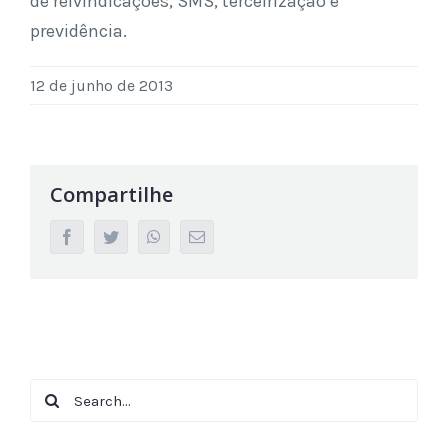
de reivindicações, SMS, terceirização e
previdência.
12 de junho de 2013
Compartilhe
facebook
twitter
whatsapp
Email
Search
for: