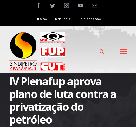
Skip
facebook
twitter
instagram
youtube
Email
to
Filie-se
Denuncie
Fale conosco
content
IV Plenafup aprova
plano de luta contra a
privatização do
petróleo